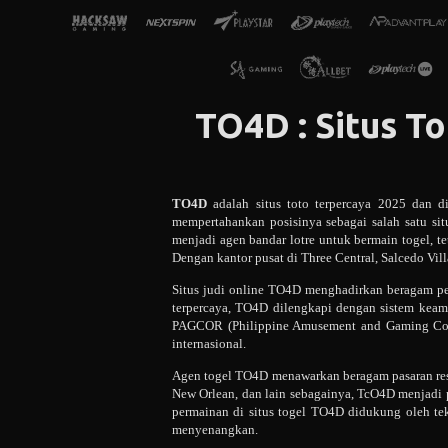
TO4D : Situs T
TO4D
adalah situs toto terpercaya 2025 dan d
mempertahankan posisinya sebagai salah satu sit
menjadi agen bandar lotre untuk bermain togel, 
Dengan kantor pusat di Three Central, Salcedo Vill
Situs judi online TO4D menghadirkan beragam perm
terpercaya, TO4D dilengkapi dengan sistem keam
PAGCOR (Philippine Amusement and Gaming Corp
internasional.
Agen togel TO4D menawarkan beragam pasaran resm
New Orlean, dan lain sebagainya, TcO4D menjadi 
permainan di situs togel TO4D didukung oleh te
menyenangkan.