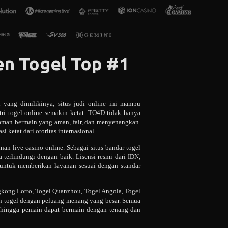
en Togel Top #1
 yang dimilikinya, situs judi online ini mampu
tri togel online semakin ketat. TO4D tidak hanya
laman bermain yang aman, fair, dan menyenangkan.
 ketat dari otoritas internasional.
an live casino online. Sebagai situs bandar togel
erlindungi dengan baik. Lisensi resmi dari IDN,
ntuk memberikan layanan sesuai dengan standar
gkong Lotto, Togel Quanzhou, Togel Angola, Togel
in togel dengan peluang menang yang besar. Semua
sehingga pemain dapat bermain dengan tenang dan