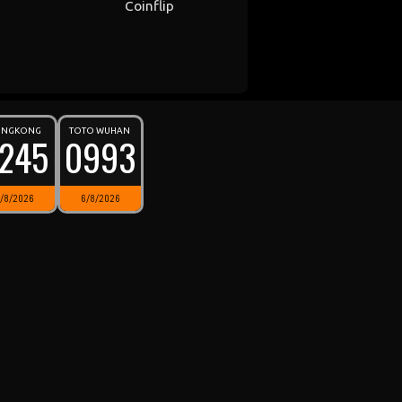
Coinflip
ONGKONG
TOTO WUHAN
245
0993
/8/2026
6/8/2026