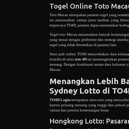
Togel Online Toto Maca
Toto Macau merupakan pasaran togel yang semakin p
ini menawarkan variasi jenis taruhan yang dita
terpercaya TO4D, pemain dapat menemukan berbagai
Togel toto Macau menawarkan banyak keuntungan. 
yang sesuai dengan preferensi dan strategi mer
togel yang tidak ditemukan di pasaran lain.
Situs judi online TO4D menyediakan data keluara
tersedia di situs
toto 4D
ini memungkinkan pemain u
menang. Dengan kombinasi antara data keluaran y
Macau.
Menangkan Lebih Ba
Sydney Lotto di TO
TO4D Login
merupakan situs toto yang menyediak
karena peluang menang yang tinggi dan jadwal p
variasi dan potensi kemenangan besar.
Hongkong Lotto: Pasara
Hongkong Lotto menjadi salah satu pasaran favori