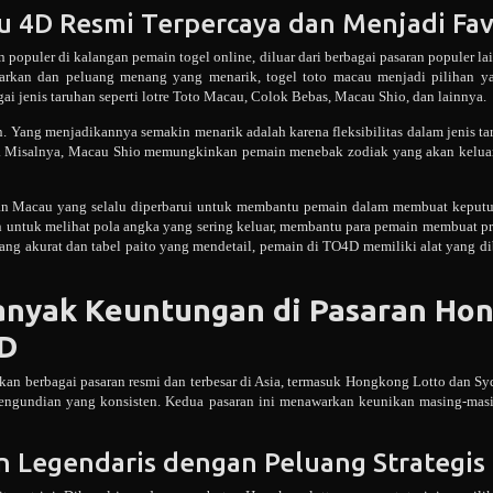
u 4D Resmi Terpercaya dan Menjadi Fav
opuler di kalangan pemain togel online, diluar dari berbagai pasaran populer lai
warkan dan peluang menang yang menarik, togel toto macau menjadi pilihan yan
 jenis taruhan seperti lotre Toto Macau, Colok Bebas, Macau Shio, dan lainnya.
Yang menjadikannya semakin menarik adalah karena fleksibilitas dalam jenis tar
eka. Misalnya, Macau Shio memungkinkan pemain menebak zodiak yang akan kelu
n Macau yang selalu diperbarui untuk membantu pemain dalam membuat keputusan
ntuk melihat pola angka yang sering keluar, membantu para pemain membuat pre
ang akurat dan tabel paito yang mendetail, pemain di TO4D memiliki alat yang d
nyak Keuntungan di Pasaran Hon
4D
an berbagai pasaran resmi dan terbesar di Asia, termasuk Hongkong Lotto dan Syd
engundian yang konsisten. Kedua pasaran ini menawarkan keunikan masing-mas
n Legendaris dengan Peluang Strategis
t saat ini. Dikenal juga dengan sebutan Hongkonglotto, pasaran toto ini memili