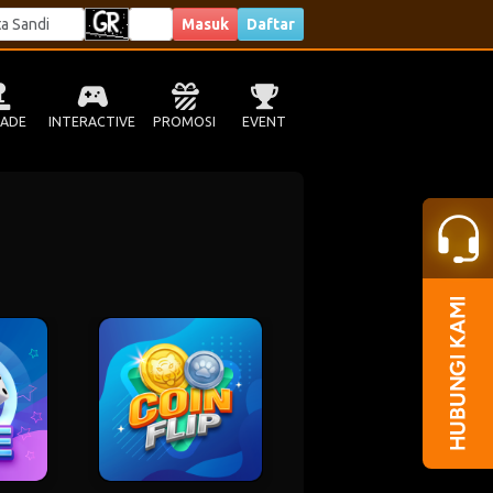
Masuk
Daftar
ADE
INTERACTIVE
PROMOSI
EVENT