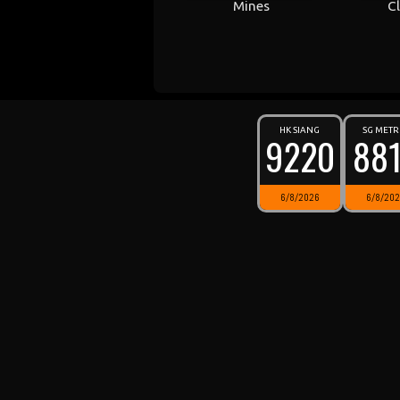
Mines
C
HK SIANG
SG MET
9220
88
6/8/2026
6/8/20