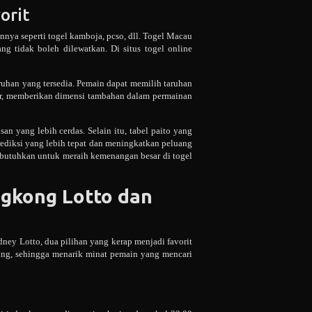
orit
nnya seperti togel kamboja, pcso, dll. Togel Macau
g tidak boleh dilewatkan. Di situs togel online
uhan yang tersedia. Pemain dapat memilih taruhan
ar, memberikan dimensi tambahan dalam permainan
 yang lebih cerdas. Selain itu, tabel paito yang
diksi yang lebih tepat dan meningkatkan peluang
ibutuhkan untuk meraih kemenangan besar di togel
gkong Lotto dan
ney Lotto, dua pilihan yang kerap menjadi favorit
ing, sehingga menarik minat pemain yang mencari
ki jadwal pengundian setiap hari pada pukul 23.00