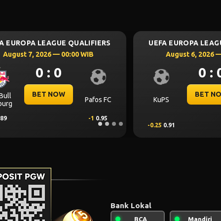
ERS
UEFA EUROPA LEAGUE QUALIFIERS
UE
August 7, 2026 — 00:00 WIB
0 : 0
BET NOW
FC Hradec
rs FC
Besiktas
Be
Kralove
0.74
-0.25
-0.81
0.25
0.65
2.2
Bank Lokal
BCA
Mandiri