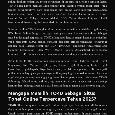
paling direkomendasikan, meski persaingan di industri togel online semakin ketat.
TO4D tidak hanya menjadi agen bandar lotre untuk bermain togel, tetapi juga
tempat berkumpulnya para penggemar judi online yang mencari pengalaman
bermain yang aman, fair, dan menyenangkan. Dengan kantor pusat di Three
Central, Salcedo Village, Valero, Makati, 1227 Metro Manila, Filipina, TO4D
beroperasi di bawah regulasi ketat dari otoritas internasional.
Situs judi online TO4D menghadirkan beragam permainan mulai dari togel online,
IDN Togel Online, hingga berbagai jenis permainan live casino online. Sebagai
situs bandar togel terpercaya, TO4D dilengkapi dengan sistem keamanan mutakhir
yang menjamin bahwa semua transaksi dan data pribadi pengguna terlindungi
dengan baik. Lisensi resmi dari IDN, PAGCOR (Philippine Amusement and
Gaming Corporation), dan WLA (World Lottery Association) menegaskan
komitmen TO4D untuk memberikan layanan sesuai dengan standar internasional.
Agen togel TO4D menawarkan beragam pasaran resmi terbesar seperti Togel
Singapore, Toto Macau, Togel Sydney Lotto, Togel Hongkong Lotto, Togel
Quanzhou, Togel Angola, Togel New Orlean, dan lain sebagainya, TcO4D menjadi
pilihan utama bagi para pemain togel online yang ingin merasakan sensasi bermain
togel dengan peluang menang yang besar. Semua permainan di situs togel TO4D
didukung oleh teknologi terkini yang menjamin adanya transparansi dalam setiap
hasil undian, sehingga pemain dapat bermain dengan tenang dan menyenangkan.
Mengapa Memilih TO4D Sebagai Situs
Togel Online Terpercaya Tahun 2025?
TO4D Slot
merupakan situs judi online terpercaya dan terbesar di Indonesia
dengan pilihan permainan terlengkap, salah satunya adalah toto togel online.
Untuk kategori permainan ini, TO4D menjadi pilihan utama di antara ribuan situs