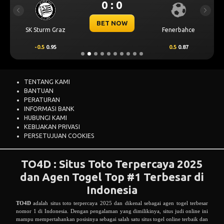
0 : 0
Previous
Next
BET NOW
SK Sturm Graz
Fenerbahce
-0.5
0.95
0.5
0.87
TENTANG KAMI
BANTUAN
PERATURAN
INFORMASI BANK
HUBUNGI KAMI
KEBIJAKAN PRIVASI
PERSETUJUAN COOKIES
TO4D : Situs Toto Terpercaya 2025
dan Agen Togel Top #1 Terbesar di
Indonesia
TO4D
adalah situs toto terpercaya 2025 dan dikenal sebagai agen togel terbesar
nomor 1 di Indonesia. Dengan pengalaman yang dimilikinya, situs judi online ini
mampu mempertahankan posisinya sebagai salah satu situs togel online terbaik dan