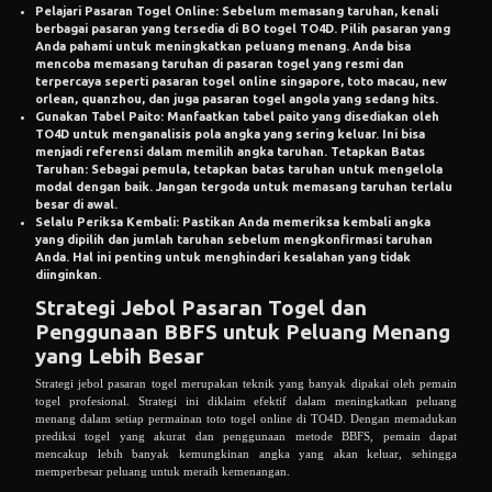
Pelajari Pasaran Togel Online
: Sebelum memasang taruhan, kenali
berbagai pasaran yang tersedia di BO togel TO4D. Pilih pasaran yang
Anda pahami untuk meningkatkan peluang menang. Anda bisa
mencoba memasang taruhan di pasaran togel yang resmi dan
terpercaya seperti pasaran togel online singapore, toto macau, new
orlean, quanzhou, dan juga pasaran togel angola yang sedang hits.
Gunakan Tabel Paito
: Manfaatkan tabel paito yang disediakan oleh
TO4D untuk menganalisis pola angka yang sering keluar. Ini bisa
menjadi referensi dalam memilih angka taruhan. Tetapkan Batas
Taruhan: Sebagai pemula, tetapkan batas taruhan untuk mengelola
modal dengan baik. Jangan tergoda untuk memasang taruhan terlalu
besar di awal.
Selalu Periksa Kembali
: Pastikan Anda memeriksa kembali angka
yang dipilih dan jumlah taruhan sebelum mengkonfirmasi taruhan
Anda. Hal ini penting untuk menghindari kesalahan yang tidak
diinginkan.
Strategi Jebol Pasaran Togel dan
Penggunaan BBFS untuk Peluang Menang
yang Lebih Besar
Strategi jebol pasaran togel merupakan teknik yang banyak dipakai oleh pemain
togel profesional. Strategi ini diklaim efektif dalam meningkatkan peluang
menang dalam setiap permainan toto togel online di TO4D. Dengan memadukan
prediksi togel yang akurat dan penggunaan metode BBFS, pemain dapat
mencakup lebih banyak kemungkinan angka yang akan keluar, sehingga
memperbesar peluang untuk meraih kemenangan.