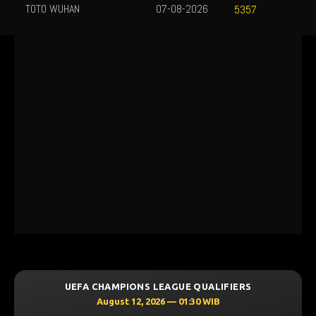
TOTO WUHAN
07-08-2026
5357
UEFA CHAMPIONS LEAGUE QUALIFIERS
August 12, 2026 — 01:30 WIB