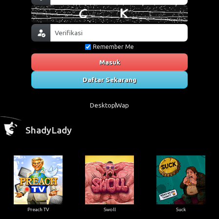
Remember Me
Masuk
Daftar Sekarang
Desktop
Wap
ShadyLady
Preach TV
Swoll
Suck