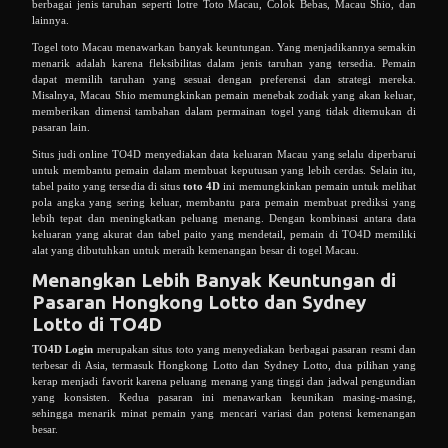
berbagai jenis taruhan seperti lotre Toto Macau, Colok Bebas, Macau Shio, dan
lainnya.
Togel toto Macau menawarkan banyak keuntungan. Yang menjadikannya semakin
menarik adalah karena fleksibilitas dalam jenis taruhan yang tersedia. Pemain
dapat memilih taruhan yang sesuai dengan preferensi dan strategi mereka.
Misalnya, Macau Shio memungkinkan pemain menebak zodiak yang akan keluar,
memberikan dimensi tambahan dalam permainan togel yang tidak ditemukan di
pasaran lain.
Situs judi online TO4D menyediakan data keluaran Macau yang selalu diperbarui
untuk membantu pemain dalam membuat keputusan yang lebih cerdas. Selain itu,
tabel paito yang tersedia di situs
toto 4D
ini memungkinkan pemain untuk melihat
pola angka yang sering keluar, membantu para pemain membuat prediksi yang
lebih tepat dan meningkatkan peluang menang. Dengan kombinasi antara data
keluaran yang akurat dan tabel paito yang mendetail, pemain di TO4D memiliki
alat yang dibutuhkan untuk meraih kemenangan besar di togel Macau.
Menangkan Lebih Banyak Keuntungan di
Pasaran Hongkong Lotto dan Sydney
Lotto di TO4D
TO4D Login
merupakan situs toto yang menyediakan berbagai pasaran resmi dan
terbesar di Asia, termasuk Hongkong Lotto dan Sydney Lotto, dua pilihan yang
kerap menjadi favorit karena peluang menang yang tinggi dan jadwal pengundian
yang konsisten. Kedua pasaran ini menawarkan keunikan masing-masing,
sehingga menarik minat pemain yang mencari variasi dan potensi kemenangan
besar.