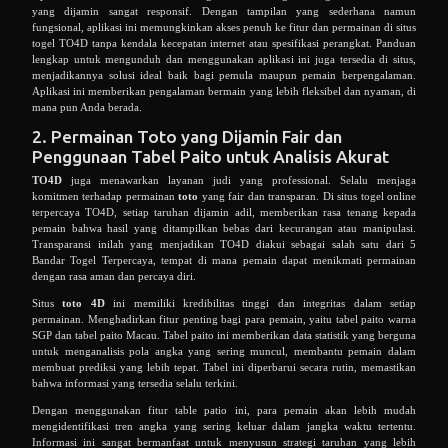
yang dijamin sangat responsif. Dengan tampilan yang sederhana namun
fungsional, aplikasi ini memungkinkan akses penuh ke fitur dan permainan di situs
togel TO4D tanpa kendala kecepatan internet atau spesifikasi perangkat. Panduan
lengkap untuk mengunduh dan menggunakan aplikasi ini juga tersedia di situs,
menjadikannya solusi ideal baik bagi pemula maupun pemain berpengalaman.
Aplikasi ini memberikan pengalaman bermain yang lebih fleksibel dan nyaman, di
mana pun Anda berada.
2. Permainan Toto yang Dijamin Fair dan
Penggunaan Tabel Paito untuk Analisis Akurat
TO4D
juga menawarkan layanan judi yang professional. Selalu menjaga
komitmen terhadap permainan
toto
yang fair dan transparan. Di situs togel online
terpercaya TO4D, setiap taruhan dijamin adil, memberikan rasa tenang kepada
pemain bahwa hasil yang ditampilkan bebas dari kecurangan atau manipulasi.
Transparansi inilah yang menjadikan TO4D diakui sebagai salah satu dari 5
Bandar Togel Terpercaya, tempat di mana pemain dapat menikmati permainan
dengan rasa aman dan percaya diri.
Situs
toto 4D
ini memiliki kredibilitas tinggi dan integritas dalam setiap
permainan. Menghadirkan fitur penting bagi para pemain, yaitu tabel paito warna
SGP dan tabel paito Macau. Tabel paito ini memberikan data statistik yang berguna
untuk menganalisis pola angka yang sering muncul, membantu pemain dalam
membuat prediksi yang lebih tepat. Tabel ini diperbarui secara rutin, memastikan
bahwa informasi yang tersedia selalu terkini.
Dengan menggunakan fitur table patio ini, para pemain akan lebih mudah
mengidentifikasi tren angka yang sering keluar dalam jangka waktu tertentu.
Informasi ini sangat bermanfaat untuk menyusun strategi taruhan yang lebih