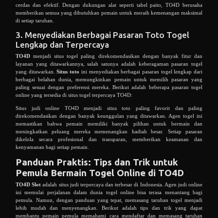
cerdas dan efektif. Dengan dukungan alat seperti tabel paito, TO4D berusaha
memberikan semua yang dibutuhkan pemain untuk meraih kemenangan maksimal
di setiap taruhan.
3. Menyediakan Berbagai Pasaran Toto Togel
Lengkap dan Terpercaya
TO4D
menjadi situs togel paling direkomendasikan dengan banyak fitur dan
layanan yang ditawarkannya, salah satunya adalah keberagaman pasaran togel
yang ditawarkan.
Situs toto
ini menyediakan berbagai pasaran togel lengkap dari
berbagai belahan dunia, memungkinkan pemain untuk memilih pasaran yang
paling sesuai dengan preferensi mereka. Berikut adalah beberapa pasaran togel
online yang tersedia di situs togel terpercaya TO4D:
Situs judi online TO4D menjadi situs toto paling favorit dan paling
direkomendasikan dengan banyak keunggulan yang ditawarkan. Agen togel ini
memastikan bahwa pemain memiliki banyak pilihan untuk bermain dan
meningkatkan peluang mereka memenangkan hadiah besar. Setiap pasaran
dikelola secara profesional dan transparan, memberikan keamanan dan
kenyamanan bagi setiap pemain.
Panduan Praktis: Tips dan Trik untuk
Pemula Bermain Togel Online di TO4D
TO4D Slot
adalah situs judi terpercaya dan terbesar di Indonesia. Agen judi online
ini memulai perjalanan dalam dunia togel online bisa terasa menantang bagi
pemula. Namun, dengan panduan yang tepat, memasang taruhan togel menjadi
lebih mudah dan menyenangkan. Berikut adalah tips dan trik yang dapat
membantu pemain pemula memahami cara mendaftar dan memasang taruhan