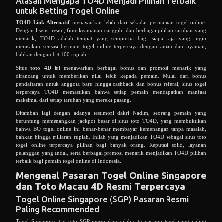
Alasan Mengapa TO4D Menjadi Pilihan Terbaik
untuk Betting Togel Online
TO4D Link Alternatif
menawarkan lebih dari sekadar permainan togel online.
Dengan lisensi resmi, fitur keamanan canggih, dan berbagai pilihan taruhan yang
menarik, TO4D adalah tempat yang sempurna bagi siapa saja yang ingin
merasakan sensasi bermain togel online terpercaya dengan aman dan nyaman,
bahkan dengan bet 100 rupiah.
Situs
toto 4D
ini menawarkan berbagai bonus dan promosi menarik yang
dirancang untuk memberikan nilai lebih kepada pemain. Mulai dari bonus
pendaftaran untuk anggota baru hingga cashback dan bonus referal, situs togel
terpercaya TO4D memastikan bahwa setiap pemain mendapatkan manfaat
maksimal dari setiap taruhan yang mereka pasang.
Ditambah lagi dengan adanya testimoni dakri Nadim, seorang pemain yang
beruntung memenangkan jackpot besar di situs toto TO4D, yang membuktikan
bahwa BO togel online ini benar-benar membayar kemenangan tanpa masalah,
bahkan hingga miliaran rupiah. Inilah yang menjadikan TO4D sebagai situs toto
togel online terpercaya pilihan bagi banyak orang. Reputasi solid, layanan
pelanggan yang andal, serta berbagai promosi menarik menjadikan TO4D pilihan
terbaik bagi pemain togel online di Indonesia.
Mengenal Pasaran Togel Online Singapore
dan Toto Macau 4D Resmi Terpercaya
Togel Online Singapore (SGP) Pasaran Resmi
Paling Recommended
Togel Singapore atau toto SGP merupakan salah satu pasaran togel yang paling