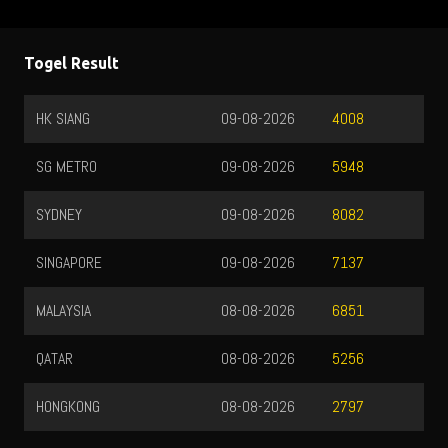
Togel Result
HK SIANG
09-08-2026
4008
SG METRO
09-08-2026
5948
SYDNEY
09-08-2026
8082
SINGAPORE
09-08-2026
7137
MALAYSIA
08-08-2026
6851
QATAR
08-08-2026
5256
HONGKONG
08-08-2026
2797