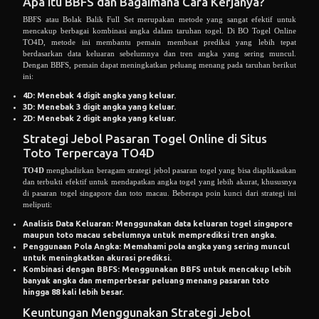
Apa itu BBFS dan Bagaimana Cara Kerjanya?
BBFS atau Bolak Balik Full Set merupakan metode yang sangat efektif untuk
mencakup berbagai kombinasi angka dalam taruhan togel. Di BO Togel Online
TO4D, metode ini membantu pemain membuat prediksi yang lebih tepat
berdasarkan data keluaran sebelumnya dan tren angka yang sering muncul.
Dengan BBFS, pemain dapat meningkatkan peluang menang pada taruhan berikut
ini:
4D
: Menebak 4 digit angka yang keluar.
3D
: Menebak 3 digit angka yang keluar.
2D
: Menebak 2 digit angka yang keluar.
Strategi Jebol Pasaran Togel Online di Situs
Toto Terpercaya TO4D
TO4D
menghadirkan beragam strategi jebol pasaran togel yang bisa diaplikasikan
dan terbukti efektif untuk mendapatkan angka togel yang lebih akurat, khususnya
di pasaran togel singapore dan toto macau. Beberapa poin kunci dari strategi ini
meliputi:
Analisis Data Keluaran
: Menggunakan data keluaran togel singapore
maupun toto macau sebelumnya untuk memprediksi tren angka.
Penggunaan Pola Angka
: Memahami pola angka yang sering muncul
untuk meningkatkan akurasi prediksi.
Kombinasi dengan BBFS
: Menggunakan BBFS untuk mencakup lebih
banyak angka dan memperbesar peluang menang pasaran toto
hingga 88 kali lebih besar.
Keuntungan Menggunakan Strategi Jebol