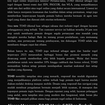
toto togel online terpercaya lainnya? Pertama-tama, TO4D dikenal sebagai raja
togel dengan lisensi resmi dari IDN, PAGCOR, dan WLA, yang menjadikannya
salah satu dari sedikit situs togel online yang diakui secara internasional. Lisensi ini
tidak hanya menjamin keamanan dan keadilan dalam setiap permainan, tetapi juga
memberikan kepercayaan kepada pemain bahwa mereka bermain di agen toto
togel yang diatur dan diawasi oleh otoritas terkemuka.
Situs
toto
TO4D dikenal luas sebagai raksasa dari industri togel dengan layanan
pelanggannya yang terbaik. Tim customer service ini bahkan tersedia 24 jam non
stop untuk membantu pemain dengan segala pertanyaan atau masalah yang
mungkin mereka hadapi. Baik itu tentang proses pendaftaran, cara memasang
taruhan, atau pertanyaan tentang pembayaran, tim dukungan TO4D selalu siap
membantu dengan cepat dan efisien.
Bukan hanya itu saja, TO4D juga terkenal sebagai agen dan bandar togel
terpercaya 2025 menawarkan berbagai bonus dan promosi menarik yang
dirancang untuk memberikan nilai lebih kepada pemain. Mulai dari bonus
pendaftaran untuk new member 10% hingga cashback dan bonus referal, TO4D
memastikan bahwa setiap pemain mendapatkan manfaat maksimal dari setiap
taruhan yang dipasang.
TO4D
memiliki tampilan situs yang menarik, responsif dan mudah digunakan
yang menjadikannya platform online terbaik bagi pemain togel karena mudah
diakses melalui desktop maupun mobile. Desain yang responsif dan navigasi yang
mudah membuat pengalaman bermain menjadi lebih nyaman, di manapun dan
kapanpun pemain ingin bermain. Dengan reputasi yang solid, layanan pelanggan
yang andal, serta tampilan situs yang modern dan fungsional, tidak heran jika
TO4D Slot
menjadi pilihan utama bagi pemain togel online di Indonesia.