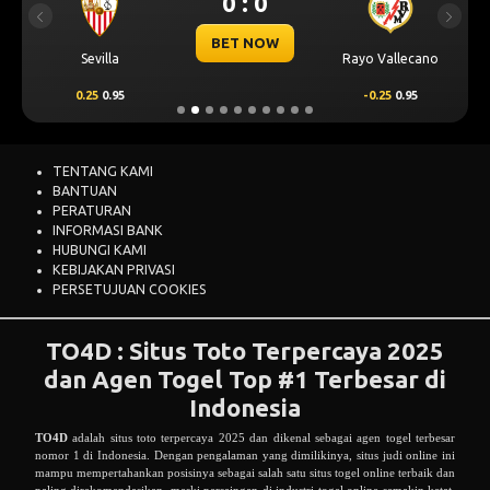
0 : 0
Previous
Next
BET NOW
Sevilla
Rayo Vallecano
0.25
0.95
-0.25
0.95
TENTANG KAMI
BANTUAN
PERATURAN
INFORMASI BANK
HUBUNGI KAMI
KEBIJAKAN PRIVASI
PERSETUJUAN COOKIES
TO4D : Situs Toto Terpercaya 2025
dan Agen Togel Top #1 Terbesar di
Indonesia
TO4D
adalah situs toto terpercaya 2025 dan dikenal sebagai agen togel terbesar
nomor 1 di Indonesia. Dengan pengalaman yang dimilikinya, situs judi online ini
mampu mempertahankan posisinya sebagai salah satu situs togel online terbaik dan
paling direkomendasikan, meski persaingan di industri togel online semakin ketat.