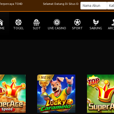
rcaya TO4D
Selamat Datang Di Situs Online Terpercaya TO4D
ME
TOGEL
SLOT
LIVE CASINO
SPORT
SABUNG
ARC