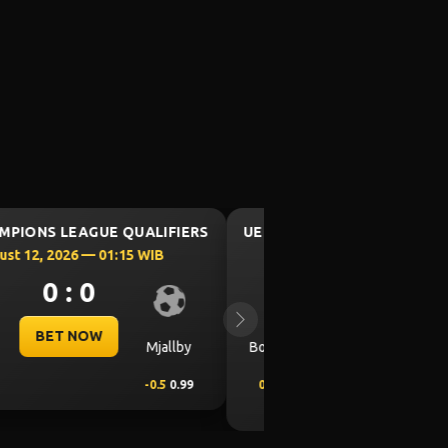
ong
Coin of Lightning
OTBALL F24 ELITE CLUB FRIENDLY
August 7, 2026 — 22:45 WIB
1 : 0
Next
BET NOW
e-
e-Ajax
hester
ity
5
0.46
-0.5
-0.70
va
Fortune Hook Boom