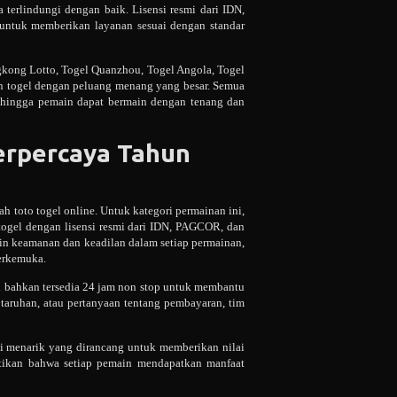
erlindungi dengan baik. Lisensi resmi dari IDN,
ntuk memberikan layanan sesuai dengan standar
gkong Lotto, Togel Quanzhou, Togel Angola, Togel
in togel dengan peluang menang yang besar. Semua
sehingga pemain dapat bermain dengan tenang dan
erpercaya Tahun
re 2
Fruity Wheel
ah toto togel online. Untuk kategori permainan ini,
 togel dengan lisensi resmi dari IDN, PAGCOR, dan
amin keamanan dan keadilan dalam setiap permainan,
terkemuka.
ni bahkan tersedia 24 jam non stop untuk membantu
taruhan, atau pertanyaan tentang pembayaran, tim
ggy
3 Coin Treasures
i menarik yang dirancang untuk memberikan nilai
tikan bahwa setiap pemain mendapatkan manfaat