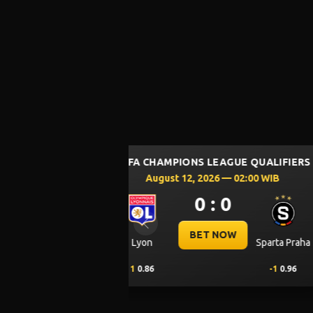
Lucky Jaguar 500
3 Li
UEFA CHAMPIONS LEAGUE QUALIF
August 11, 2026 — 22:59 WIB
0 : 0
Previous
BET NOW
Union 
Bodo Glimt
Gill
0.75
0.82
-0.75
3 Coin Wild Tiger
Jackp