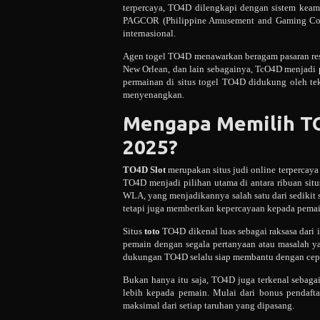
terpercaya, TO4D dilengkapi dengan sistem keam
PAGCOR (Philippine Amusement and Gaming Corp
internasional.
Agen togel TO4D menawarkan beragam pasaran resm
New Orlean, dan lain sebagainya, TcO4D menjadi 
permainan di situs togel TO4D didukung oleh te
menyenangkan.
Mengapa Memilih TO
3 Charge Buffalo
Rap
2025?
TO4D Slot
merupakan situs judi online terpercaya 
TO4D menjadi pilihan utama di antara ribuan situ
WLA, yang menjadikannya salah satu dari sedikit s
tetapi juga memberikan kepercayaan kepada pemain
Situs
toto
TO4D dikenal luas sebagai raksasa dari 
pemain dengan segala pertanyaan atau masalah ya
dukungan TO4D selalu siap membantu dengan cepat
Lucky Jaguar
Sup
Bukan hanya itu saja, TO4D juga terkenal sebag
lebih kepada pemain. Mulai dari bonus pendaf
maksimal dari setiap taruhan yang dipasang.