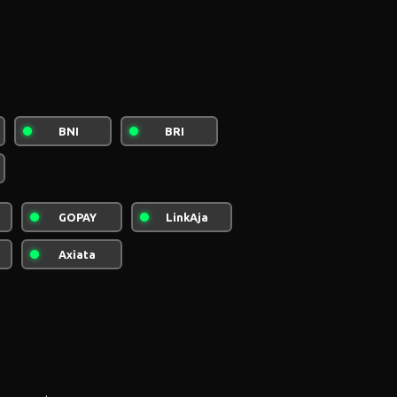
BNI
BRI
n
20 Blazing Clover
GOPAY
LinkAja
Axiata
s 3x3
Money Coming 2